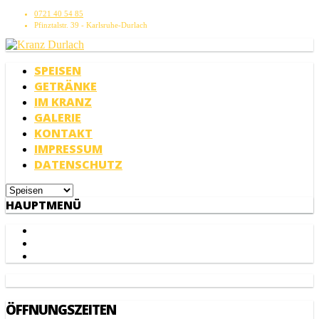
0721 40 54 85
Pfinztalstr. 39 - Karlsruhe-Durlach
SPEISEN
GETRÄNKE
IM KRANZ
GALERIE
KONTAKT
IMPRESSUM
DATENSCHUTZ
HAUPTMENÜ
ÖFFNUNGSZEITEN