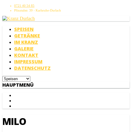
0721 40 54 85
Pfinztalstr. 39 - Karlsruhe-Durlach
SPEISEN
GETRÄNKE
IM KRANZ
GALERIE
KONTAKT
IMPRESSUM
DATENSCHUTZ
HAUPTMENÜ
MILO