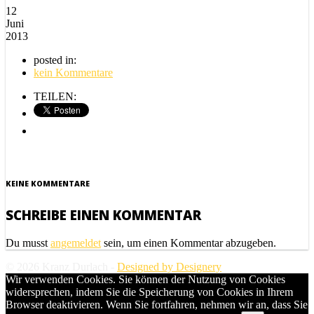
12
Juni
2013
posted in:
kein Kommentare
TEILEN:
KEINE KOMMENTARE
SCHREIBE EINEN KOMMENTAR
Du musst
angemeldet
sein, um einen Kommentar abzugeben.
© 2026 Kranz Durlach -
Designed by Designery
Wir verwenden Cookies. Sie können der Nutzung von Cookies
widersprechen, indem Sie die Speicherung von Cookies in Ihrem
Browser deaktivieren. Wenn Sie fortfahren, nehmen wir an, dass Sie