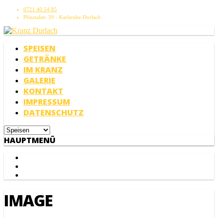
0721 40 54 85
Pfinztalstr. 39 - Karlsruhe-Durlach
SPEISEN
GETRÄNKE
IM KRANZ
GALERIE
KONTAKT
IMPRESSUM
DATENSCHUTZ
HAUPTMENÜ
IMAGE